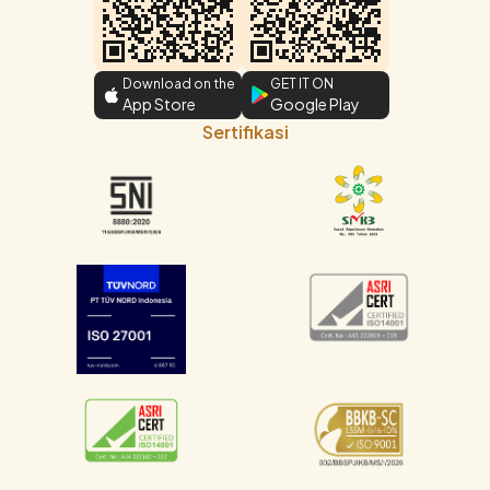
Download on the
GET IT ON
App Store
Google Play
Sertifikasi