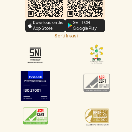
Download on the
GET IT ON
App Store
Google Play
Sertifikasi