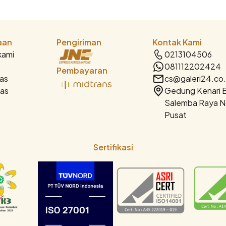
aan
Pengiriman
Kontak Kami
kami
0213104506
081112202424
Pembayaran
as
cs@galeri24.co.
as
Gedung Kenari Ba
Salemba Raya No
Pusat
Sertifikasi