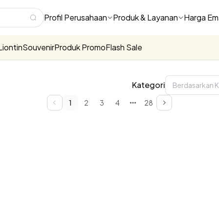
Profil Perusahaan
Produk & Layanan
Harga Em
Liontin
Souvenir
Produk Promo
Flash Sale
Kategori
1
2
3
4
28