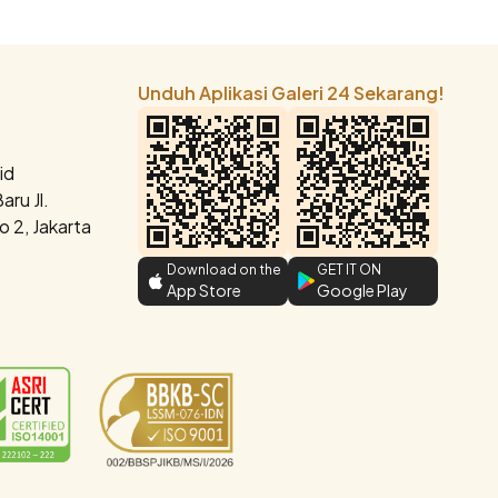
Unduh Aplikasi Galeri 24 Sekarang!
id
ru Jl.
 2, Jakarta
Download on the
GET IT ON
App Store
Google Play