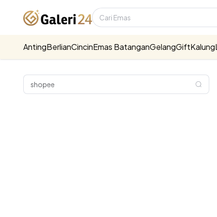
Anting
Berlian
Cincin
Emas Batangan
Gelang
Gift
Kalung